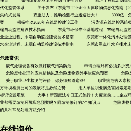
项目
如何编制职业卫生检测与评价方案
梳理丨在线监测数据
代化监管体系
关于发布《东莞市工业企业固体废物信息化指南（20
集约式发展
双重助力，推动检测行业迅速壮大！
3000亿
案
积极推动2020年在线监控建设工作
污染源在线监控系统概
端自动监控建设技术指南
东莞市环保专业基地过程、末端自动监
业企业过程、末端自动监控建设技术指南
东莞市一体化污水处理
水企业过程、末端自动监控建设技术指南
东莞市重点排水户排水
危废常识
废气处理设备有效做好废气污染防治
申请办理环评必须多少费
危险废物处理的应急措施以及危险废物意外事故应急预案
危险
关于职业卫生检测与评价，你必须知道这些!
职业病危害因素检
方环境检测公司的发展将是必然之势
用人单位职业病危害因素定
标识设置规范
大事！新固废法今日正式施行！力度空前……企业环
业都需要编制环境应急预案吗？附编制修订的7个知识点
危险废物
的几种常见处理方法介绍
在线询价