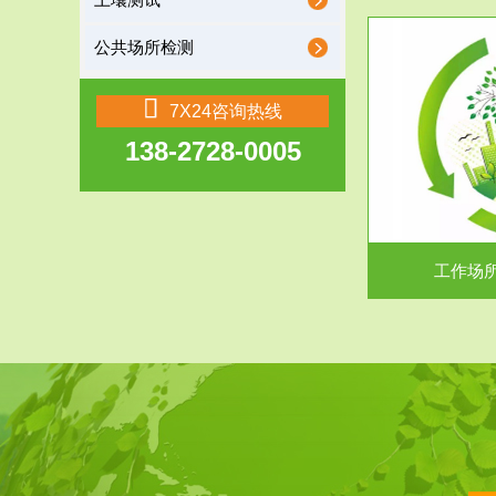
土壤测试
公共场所检测
服务范围
7X24咨询热线
138-2728-0005
工作场所职业危害现状评价
【现状评价意义】：具体因素----通过质谱分析
废水污水检测
等多种手段明确工作场...
中
工作场