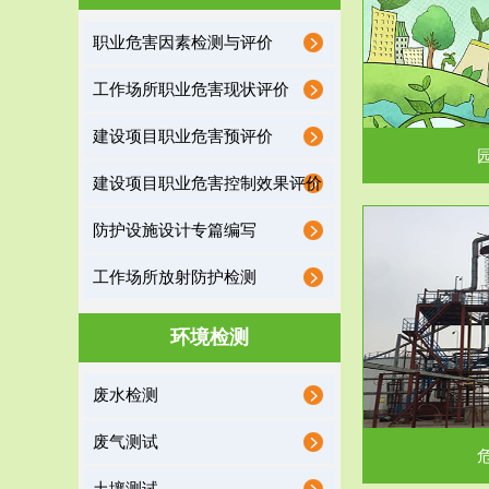
园区环保管家
职业危害因素检测与评价
2016 年 4 月，环保部下发《关于积极发挥环境
排污许可证作
工作场所职业危害现状评价
保护作用促进供给侧结...
据
建设项目职业危害预评价
建设项目职业危害控制效果评价
防护设施设计专篇编写
服务范围
工作场所放射防护检测
危险废物处理
环境检测
危险废物解释：根据《中华人民共和国固体废物
蔚蓝生态环境
废水检测
污染防治法》的规定，危...
括
废气测试