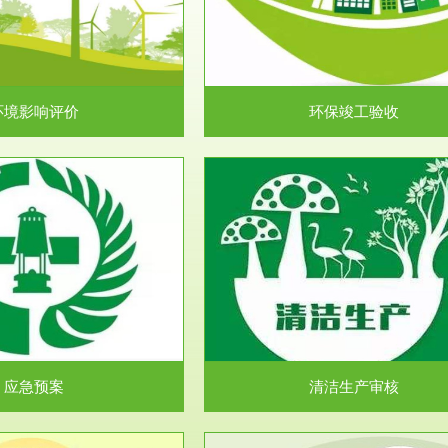
目环境保护管理条例》第十七条 编
排污许可申报咨询：（排污许可证
环境影响报告书、...
人民共和国环境保护法》..
环境影响评价
环保竣工验收
服务范围
服务范围
清洁生产审核
安全评价
民共和国清洁生产促进法》、《清
安全评价安全评价目的是查找、分
生产审核暂行办法...
程、系统、生产经营活..
应急预案
清洁生产审核