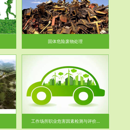
在生产建设、
.
固体危险废物处理
价...
场所职业病危
.
工作场所职业危害因素检测与评价...