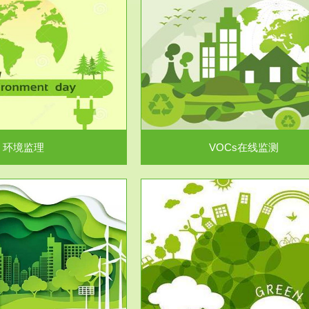
服务范围
服务范围
VOCs在线监测
集团/企业级VOCs综合管
域大气污染防治“十二五”规划》有
进行VOCs管控，首先就要找到排
机废气净化率达...
监测估算出排放量。企业..
环境监理
VOCs在线监测
服务范围
服务范围
场地调查及风险评估
土壤修复
委托，对于拟关停搬迁和拟变更土
利用方式或者土地使...