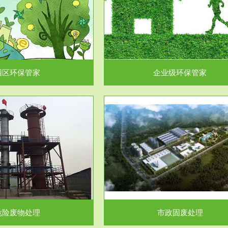
企业级环保管家
固体危险废物处理
为企业环保执法情况的一个重要依
固体废物解释：固体废物是指人们
，其必要性及合规性...
日常生活和其他活动中..
园区环保管家
企业级环保管家
服务范围
服务范围
市政固废处理
工作场所职业危害因素检测与评
科技所从事的市政废物处理业务包
【检测评价意义】：全面了解工作
市政废物的处理处...
害因素分布与浓（强）度..
危险废物处理
市政固废处理