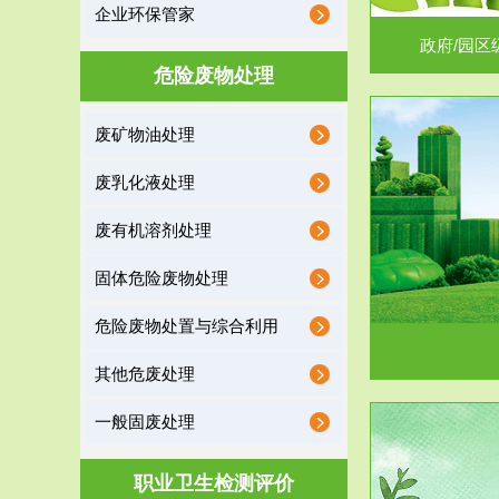
企业环保管家
政府/园区
危险废物处理
废矿物油处理
服务范围
废乳化液处理
噪声治理
废有机溶剂处理
固体危险废物处理
危险废物处置与综合利用
其他危废处理
一般固废处理
服务范围
职业卫生检测评价