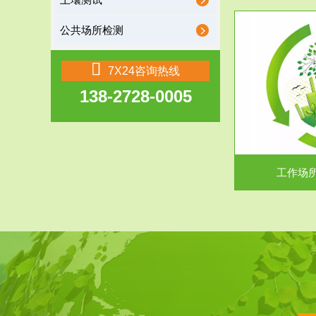
土壤测试
公共场所检测
服务范围
7X24咨询热线
138-2728-0005
工作场所职业危害现状评价
【现状评价意义】：具体因素----通过质谱分析
废水污水检测
等多种手段明确工作场...
中
工作场