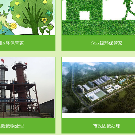
企业级环保管家
固体危险废物处理
为企业环保执法情况的一个重要依
固体废物解释：固体废物是指人们
，其必要性及合规性...
日常生活和其他活动中..
园区环保管家
企业级环保管家
服务范围
服务范围
市政固废处理
工作场所职业危害因素检测与评
科技所从事的市政废物处理业务包
【检测评价意义】：全面了解工作
市政废物的处理处...
害因素分布与浓（强）度..
危险废物处理
市政固废处理