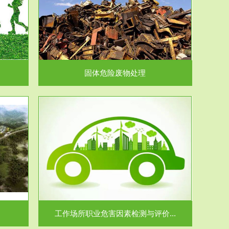
在生产建设、
.
固体危险废物处理
价...
场所职业病危
.
工作场所职业危害因素检测与评价...