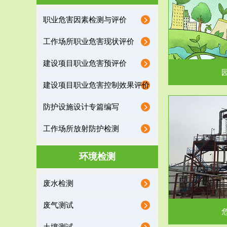
园区环保管家
职业危害因素检测与评价
2016 年 4 月，环保部下发《关于积极发挥环境
排污许可证作
工作场所职业危害现状评价
保护作用促进供给侧结...
据
建设项目职业危害预评价
建设项目职业危害控制效果评价
防护设施设计专篇编写
服务范围
工作场所放射防护检测
危险废物处理
环境检测
危险废物解释：根据《中华人民共和国固体废物
蔚蓝生态环境
废水检测
污染防治法》的规定，危...
括
废气测试