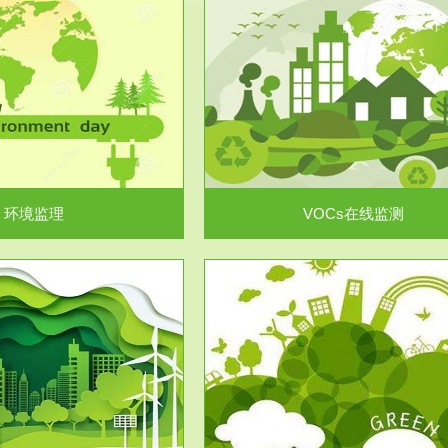
服务范围
服务范围
VOCs在线监测
集团/企业级VOCs综合管
域大气污染防治“十二五”规划》有
进行VOCs管控，首先就要找到排
机废气净化率达...
监测估算出排放量。企业..
环境监理
VOCs在线监测
服务范围
服务范围
场地调查及风险评估
土壤修复
委托，对于拟关停搬迁和拟变更土
利用方式或者土地使...