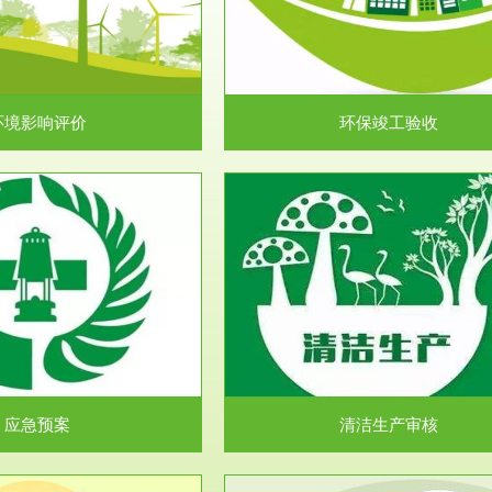
目环境保护管理条例》第十七条 编
排污许可申报咨询：（排污许可证
环境影响报告书、...
人民共和国环境保护法》..
环境影响评价
环保竣工验收
服务范围
服务范围
清洁生产审核
安全评价
民共和国清洁生产促进法》、《清
安全评价安全评价目的是查找、分
生产审核暂行办法...
程、系统、生产经营活..
应急预案
清洁生产审核