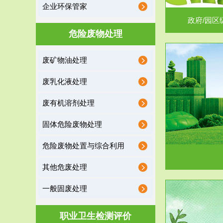
企业环保管家
政府/园区
危险废物处理
废矿物油处理
服务范围
废乳化液处理
噪声治理
废有机溶剂处理
固体危险废物处理
危险废物处置与综合利用
其他危废处理
一般固废处理
服务范围
职业卫生检测评价