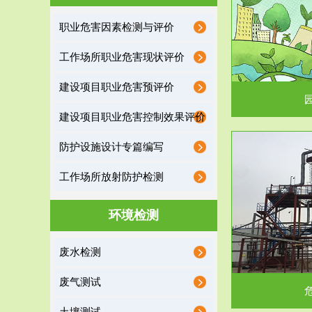
园区环保管家
职业危害因素检测与评价
2016 年 4 月，环保部下发《关于积极发挥环境
排污许可证作
工作场所职业危害现状评价
保护作用促进供给侧结...
据
建设项目职业危害预评价
建设项目职业危害控制效果评价
防护设施设计专篇编写
服务范围
工作场所放射防护检测
危险废物处理
环境检测
危险废物解释：根据《中华人民共和国固体废物
蔚蓝生态环境
废水检测
污染防治法》的规定，危...
括
废气测试