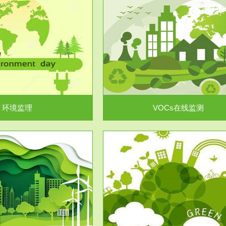
服务范围
服务范围
VOCs在线监测
集团/企业级VOCs综合管
域大气污染防治“十二五”规划》有
进行VOCs管控，首先就要找到排
机废气净化率达...
监测估算出排放量。企业..
环境监理
VOCs在线监测
服务范围
服务范围
场地调查及风险评估
土壤修复
委托，对于拟关停搬迁和拟变更土
利用方式或者土地使...