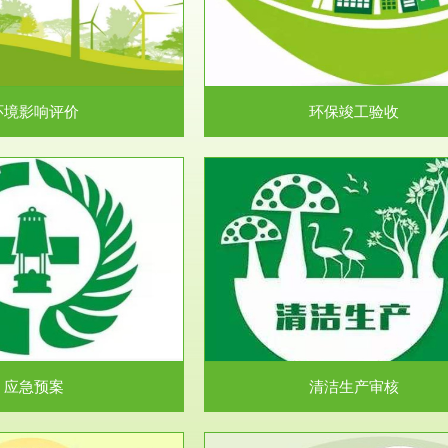
目环境保护管理条例》第十七条 编
排污许可申报咨询：（排污许可证
环境影响报告书、...
人民共和国环境保护法》..
环境影响评价
环保竣工验收
服务范围
服务范围
清洁生产审核
安全评价
民共和国清洁生产促进法》、《清
安全评价安全评价目的是查找、分
生产审核暂行办法...
程、系统、生产经营活..
应急预案
清洁生产审核