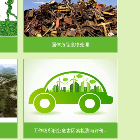
在生产建设、
.
固体危险废物处理
价...
场所职业病危
.
工作场所职业危害因素检测与评价...