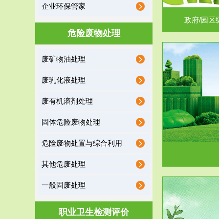
企业环保管家
政府/园区
危险废物处理
废矿物油处理
服务范围
废乳化液处理
噪声治理
废有机溶剂处理
固体危险废物处理
危险废物处置与综合利用
其他危废处理
一般固废处理
服务范围
职业卫生检测评价