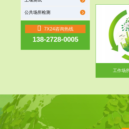
土壤测试
公共场所检测
服务范围
7X24咨询热线
138-2728-0005
工作场所职业危害现状评价
【现状评价意义】：具体因素----通过质谱分析
废水污水检测
等多种手段明确工作场...
中
工作场