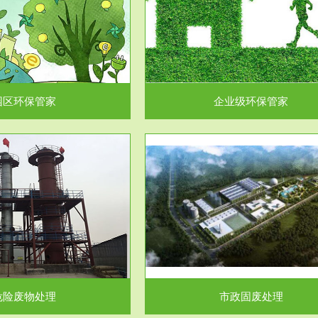
企业级环保管家
固体危险废物处理
为企业环保执法情况的一个重要依
固体废物解释：固体废物是指人们
，其必要性及合规性...
日常生活和其他活动中..
园区环保管家
企业级环保管家
服务范围
服务范围
市政固废处理
工作场所职业危害因素检测与评
科技所从事的市政废物处理业务包
【检测评价意义】：全面了解工作
市政废物的处理处...
害因素分布与浓（强）度..
危险废物处理
市政固废处理