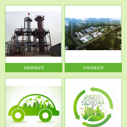
服务范围
市政固废处理
人民
蔚蓝生态环境科技所从事的市政
》的
废物处理业务包括市政废物的处
理处...
危险废物处理
市政固废处理
服务范围
与评
工作场所职业危害现状评价
【现状评价意义】：具体因素---