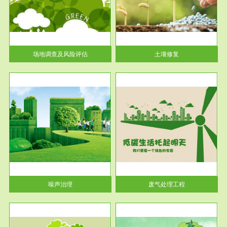
土壤修复
关停
或者
场地调查及风险评估
土壤修复
服务范围
废气处理工程
噪声治理
废气处理工程