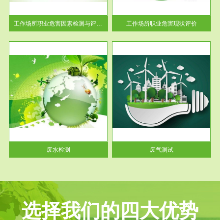
解工
-通过质谱分析等多种手段明确
与浓
工作场...
工作场所职业危害因素检测与评价...
工作场所职业危害现状评价
服务范围
废气测试
工厂
检测范围工业废气检测包括有机
水、
废气和无机废气。有机废气主要
包括...
废水检测
废气测试
选择我们的四大优势