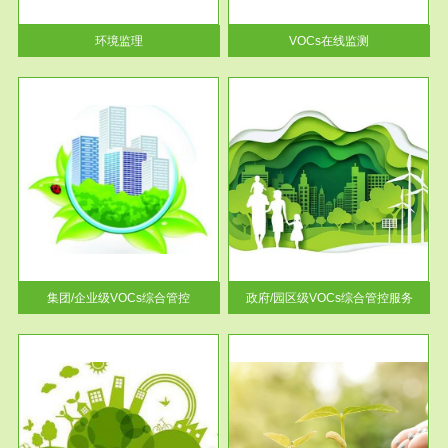
率达...
环境监理
VOCs在线监测
服务范围
控
政府/园区级VOCs综合管控服务
找到
根据《石化行业挥发性有机物综
排放
合整治方案》文件要求，到2017
年，全...
集团/企业级VOCs综合管控
政府/园区级VOCs综合管控服务
服务范围