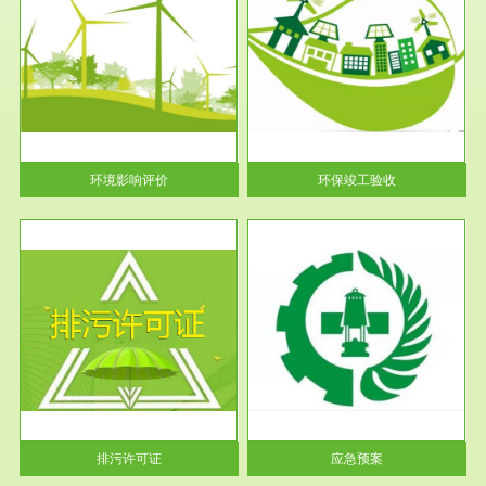
服务范围
环保竣工验收
护
根据《建设项目环境保护管理条
利
例》第十七条 编制环境影响报
告书、...
环境影响评价
环保竣工验收
服务范围
应急预案
许可
根据《中华人民共和国环境保护
环境
法》第十九条 企业事业单位应
当按照...
排污许可证
应急预案