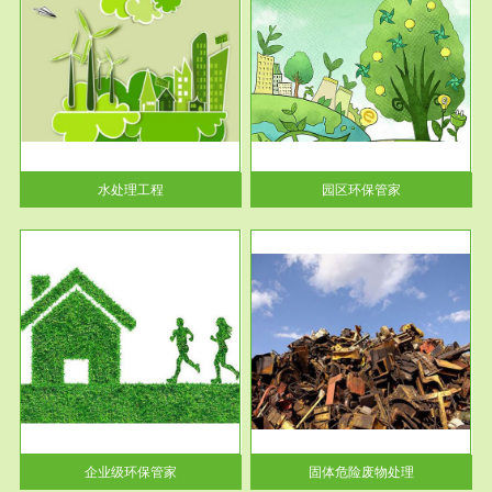
服务范围
园区环保管家
2016 年 4 月，环保部下发《关
于积极发挥环境保护作用促进供
给侧结...
水处理工程
园区环保管家
服务范围
固体危险废物处理
法情
固体废物解释：固体废物是指人
性及
们在生产建设、日常生活和其他
活动中...
企业级环保管家
固体危险废物处理