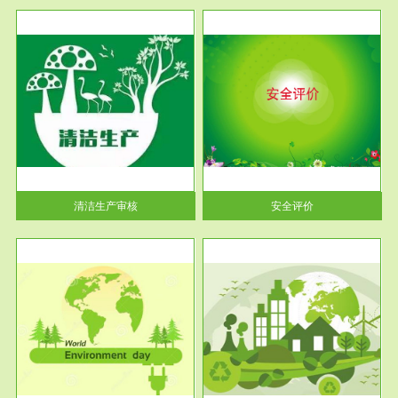
服务范围
安全评价
生产
安全评价安全评价目的是查找、
暂行
分析和预测工程、系统、生产经
营活...
清洁生产审核
安全评价
服务范围
VOCs在线监测
目环
根据《重点区域大气污染防
要辅
治“十二五”规划》有机废气净化