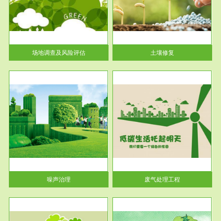
土壤修复
关停
或者
场地调查及风险评估
土壤修复
服务范围
废气处理工程
噪声治理
废气处理工程