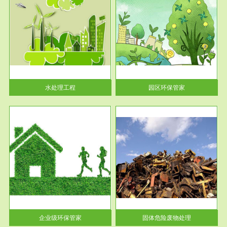
服务范围
园区环保管家
2016 年 4 月，环保部下发《关
于积极发挥环境保护作用促进供
给侧结...
水处理工程
园区环保管家
服务范围
固体危险废物处理
法情
固体废物解释：固体废物是指人
性及
们在生产建设、日常生活和其他
活动中...
企业级环保管家
固体危险废物处理