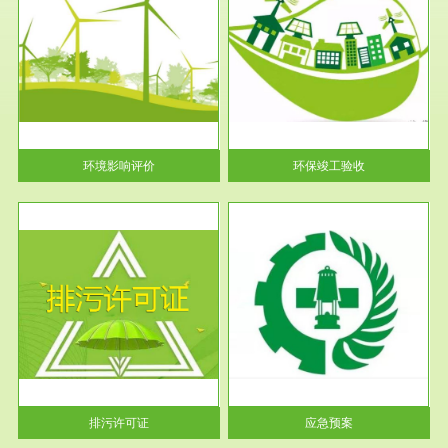
服务范围
环保竣工验收
护
根据《建设项目环境保护管理条
利
例》第十七条 编制环境影响报
告书、...
环境影响评价
环保竣工验收
服务范围
应急预案
许可
根据《中华人民共和国环境保护
环境
法》第十九条 企业事业单位应
当按照...
排污许可证
应急预案