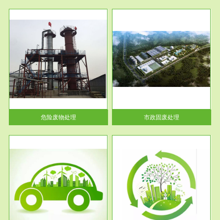
服务范围
市政固废处理
人民
蔚蓝生态环境科技所从事的市政
》的
废物处理业务包括市政废物的处
理处...
危险废物处理
市政固废处理
服务范围
与评
工作场所职业危害现状评价
【现状评价意义】：具体因素---