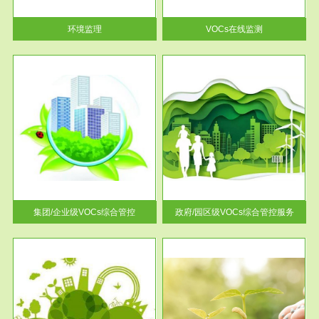
率达...
环境监理
VOCs在线监测
服务范围
控
政府/园区级VOCs综合管控服务
找到
根据《石化行业挥发性有机物综
排放
合整治方案》文件要求，到2017
年，全...
集团/企业级VOCs综合管控
政府/园区级VOCs综合管控服务
服务范围