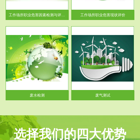
解工
-通过质谱分析等多种手段明确
与浓
工作场...
工作场所职业危害因素检测与评价...
工作场所职业危害现状评价
服务范围
废气测试
工厂
检测范围工业废气检测包括有机
水、
废气和无机废气。有机废气主要
包括...
废水检测
废气测试
选择我们的四大优势