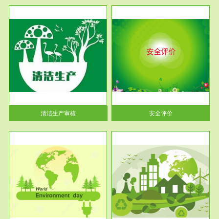
服务范围
安全评价
生产
安全评价安全评价目的是查找、
暂行
分析和预测工程、系统、生产经
营活...
清洁生产审核
安全评价
服务范围
VOCs在线监测
目环
根据《重点区域大气污染防
要辅
治“十二五”规划》有机废气净化