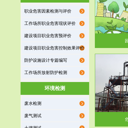
园区环保管家
职业危害因素检测与评价
2016 年 4 月，环保部下发《关于积极发挥环境
排污许可证作
工作场所职业危害现状评价
保护作用促进供给侧结...
据
建设项目职业危害预评价
建设项目职业危害控制效果评价
防护设施设计专篇编写
服务范围
工作场所放射防护检测
危险废物处理
环境检测
危险废物解释：根据《中华人民共和国固体废物
蔚蓝生态环境
废水检测
污染防治法》的规定，危...
括
废气测试