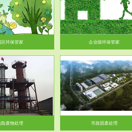
企业级环保管家
固体危险废物处理
为企业环保执法情况的一个重要依
固体废物解释：固体废物是指人们
，其必要性及合规性...
日常生活和其他活动中..
园区环保管家
企业级环保管家
服务范围
服务范围
市政固废处理
工作场所职业危害因素检测与评
科技所从事的市政废物处理业务包
【检测评价意义】：全面了解工作
市政废物的处理处...
害因素分布与浓（强）度..
危险废物处理
市政固废处理