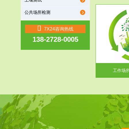
土壤测试
公共场所检测
服务范围
7X24咨询热线
138-2728-0005
工作场所职业危害现状评价
【现状评价意义】：具体因素----通过质谱分析
废水污水检测
等多种手段明确工作场...
中
工作场