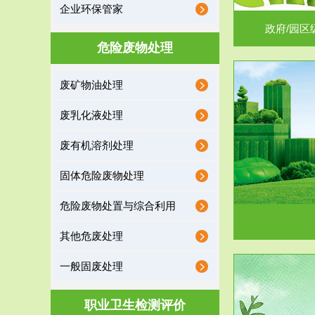
企业环保管家
政府/园区
危险废物处理
废矿物油处理
服务范围
废乳化液处理
噪声治理
废有机溶剂处理
固体危险废物处理
危险废物处置与综合利用
其他危废处理
一般固废处理
服务范围
职业卫生检测评价