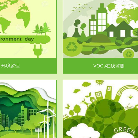
服务范围
服务范围
VOCs在线监测
集团/企业级VOCs综合管
域大气污染防治“十二五”规划》有
进行VOCs管控，首先就要找到排
机废气净化率达...
监测估算出排放量。企业..
环境监理
VOCs在线监测
服务范围
服务范围
场地调查及风险评估
土壤修复
委托，对于拟关停搬迁和拟变更土
利用方式或者土地使...