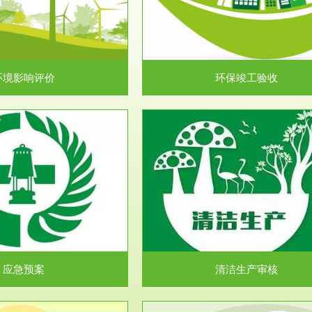
目环境保护管理条例》第十七条 编
排污许可申报咨询：（排污许可证
环境影响报告书、...
人民共和国环境保护法》..
环境影响评价
环保竣工验收
服务范围
服务范围
清洁生产审核
安全评价
民共和国清洁生产促进法》、《清
安全评价安全评价目的是查找、分
生产审核暂行办法...
程、系统、生产经营活..
应急预案
清洁生产审核