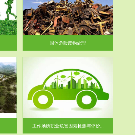
在生产建设、
.
固体危险废物处理
价...
场所职业病危
.
工作场所职业危害因素检测与评价...