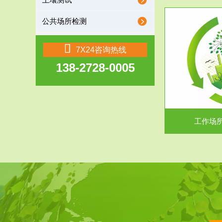
土壤测试
公共场所检测
服务范围
7X24咨询热线
138-2728-0005
工作场所职业危害现状评价
【现状评价意义】：具体因素----通过质谱分析
废水污水检测
等多种手段明确工作场...
中
工作场