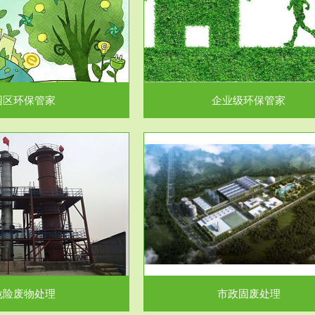
企业级环保管家
固体危险废物处理
为企业环保执法情况的一个重要依
固体废物解释：固体废物是指人们
，其必要性及合规性...
日常生活和其他活动中..
园区环保管家
企业级环保管家
服务范围
服务范围
市政固废处理
工作场所职业危害因素检测与评
科技所从事的市政废物处理业务包
【检测评价意义】：全面了解工作
市政废物的处理处...
害因素分布与浓（强）度..
危险废物处理
市政固废处理