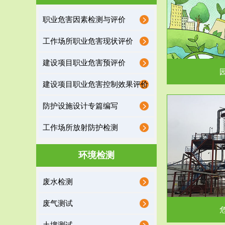
园区环保管家
职业危害因素检测与评价
2016 年 4 月，环保部下发《关于积极发挥环境
排污许可证作
工作场所职业危害现状评价
保护作用促进供给侧结...
据
建设项目职业危害预评价
建设项目职业危害控制效果评价
防护设施设计专篇编写
服务范围
工作场所放射防护检测
危险废物处理
环境检测
危险废物解释：根据《中华人民共和国固体废物
蔚蓝生态环境
废水检测
污染防治法》的规定，危...
括
废气测试