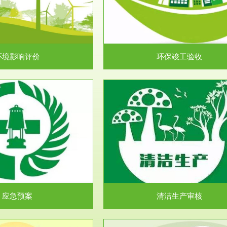
目环境保护管理条例》第十七条 编
排污许可申报咨询：（排污许可证
环境影响报告书、...
人民共和国环境保护法》..
环境影响评价
环保竣工验收
服务范围
服务范围
清洁生产审核
安全评价
民共和国清洁生产促进法》、《清
安全评价安全评价目的是查找、分
生产审核暂行办法...
程、系统、生产经营活..
应急预案
清洁生产审核