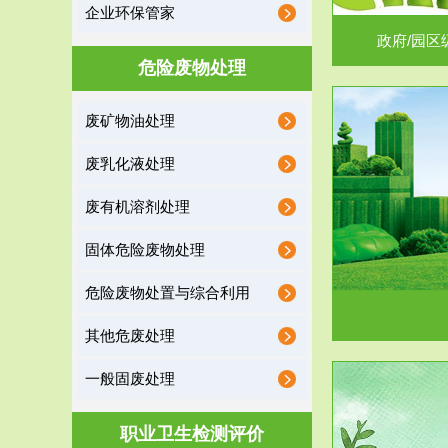
企业环保管家
政府/园区
危险废物处理
废矿物油处理
服务范围
废乳化液处理
噪声治理
废有机溶剂处理
固体危险废物处理
危险废物处置与综合利用
其他危废处理
一般固废处理
服务范围
职业卫生检测评价