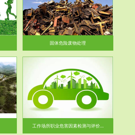
在生产建设、
.
固体危险废物处理
价...
场所职业病危
.
工作场所职业危害因素检测与评价...