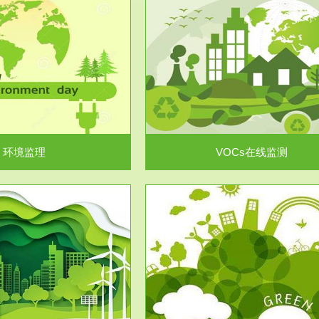
服务范围
服务范围
VOCs在线监测
集团/企业级VOCs综合管
域大气污染防治“十二五”规划》有
进行VOCs管控，首先就要找到排
机废气净化率达...
监测估算出排放量。企业..
环境监理
VOCs在线监测
服务范围
服务范围
场地调查及风险评估
土壤修复
委托，对于拟关停搬迁和拟变更土
利用方式或者土地使...