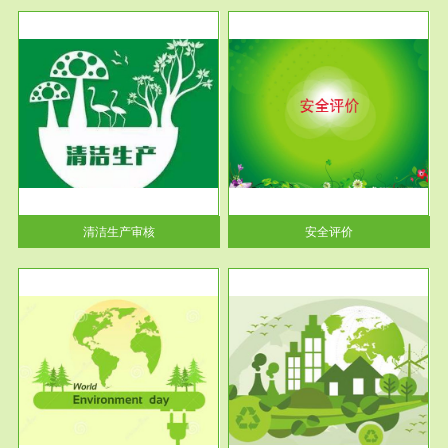
服务范围
安全评价
生产
安全评价安全评价目的是查找、
暂行
分析和预测工程、系统、生产经
营活...
清洁生产审核
安全评价
服务范围
VOCs在线监测
目环
根据《重点区域大气污染防
要辅
治“十二五”规划》有机废气净化