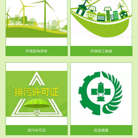
服务范围
环保竣工验收
护
根据《建设项目环境保护管理条
利
例》第十七条 编制环境影响报
告书、...
环境影响评价
环保竣工验收
服务范围
应急预案
许可
根据《中华人民共和国环境保护
环境
法》第十九条 企业事业单位应
当按照...
排污许可证
应急预案