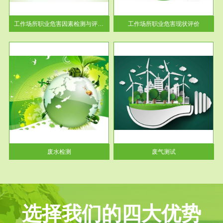
解工
-通过质谱分析等多种手段明确
与浓
工作场...
工作场所职业危害因素检测与评价...
工作场所职业危害现状评价
服务范围
废气测试
工厂
检测范围工业废气检测包括有机
水、
废气和无机废气。有机废气主要
包括...
废水检测
废气测试
选择我们的四大优势