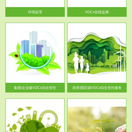
率达...
环境监理
VOCs在线监测
服务范围
控
政府/园区级VOCs综合管控服务
找到
根据《石化行业挥发性有机物综
排放
合整治方案》文件要求，到2017
年，全...
集团/企业级VOCs综合管控
政府/园区级VOCs综合管控服务
服务范围