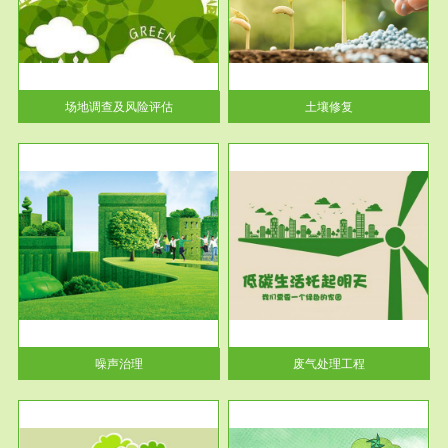
土壤修复
关停
或者
场地调查及风险评估
土壤修复
服务范围
废气处理工程
噪声治理
废气处理工程