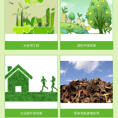
服务范围
园区环保管家
2016 年 4 月，环保部下发《关
于积极发挥环境保护作用促进供
给侧结...
水处理工程
园区环保管家
服务范围
固体危险废物处理
法情
固体废物解释：固体废物是指人
性及
们在生产建设、日常生活和其他
活动中...
企业级环保管家
固体危险废物处理