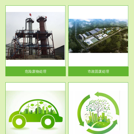
服务范围
市政固废处理
人民
蔚蓝生态环境科技所从事的市政
》的
废物处理业务包括市政废物的处
理处...
危险废物处理
市政固废处理
服务范围
与评
工作场所职业危害现状评价
【现状评价意义】：具体因素---