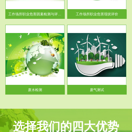
解工
-通过质谱分析等多种手段明确
与浓
工作场...
工作场所职业危害因素检测与评价...
工作场所职业危害现状评价
服务范围
废气测试
工厂
检测范围工业废气检测包括有机
水、
废气和无机废气。有机废气主要
包括...
废水检测
废气测试
选择我们的四大优势