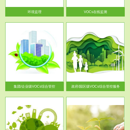
率达...
环境监理
VOCs在线监测
服务范围
控
政府/园区级VOCs综合管控服务
找到
根据《石化行业挥发性有机物综
排放
合整治方案》文件要求，到2017
年，全...
集团/企业级VOCs综合管控
政府/园区级VOCs综合管控服务
服务范围