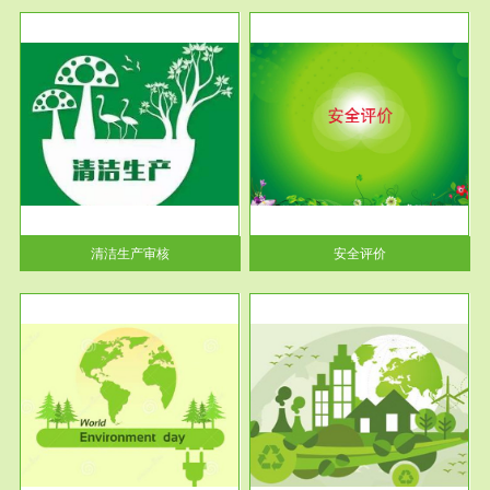
服务范围
安全评价
生产
安全评价安全评价目的是查找、
暂行
分析和预测工程、系统、生产经
营活...
清洁生产审核
安全评价
服务范围
VOCs在线监测
目环
根据《重点区域大气污染防
要辅
治“十二五”规划》有机废气净化