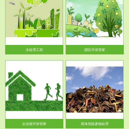
服务范围
园区环保管家
2016 年 4 月，环保部下发《关
于积极发挥环境保护作用促进供
给侧结...
水处理工程
园区环保管家
服务范围
固体危险废物处理
法情
固体废物解释：固体废物是指人
性及
们在生产建设、日常生活和其他
活动中...
企业级环保管家
固体危险废物处理