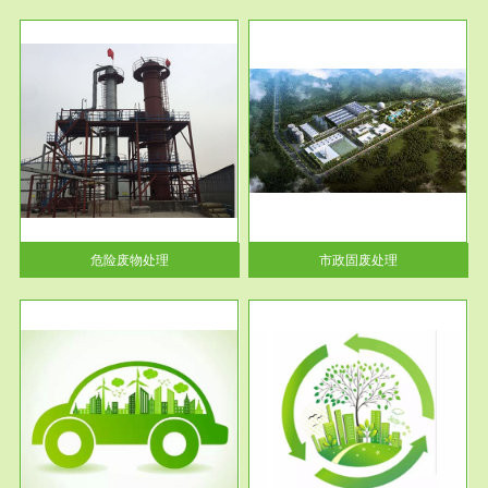
服务范围
市政固废处理
人民
蔚蓝生态环境科技所从事的市政
》的
废物处理业务包括市政废物的处
理处...
危险废物处理
市政固废处理
服务范围
与评
工作场所职业危害现状评价
【现状评价意义】：具体因素---