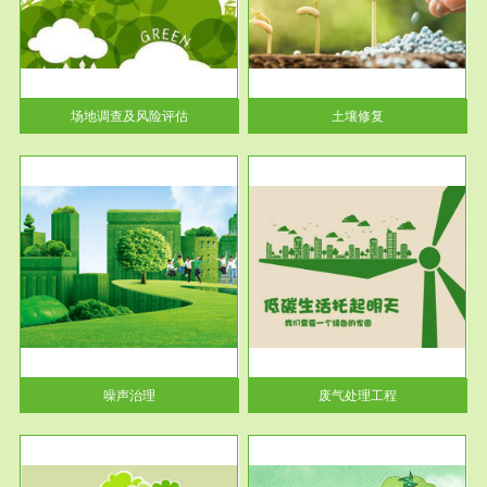
土壤修复
关停
或者
场地调查及风险评估
土壤修复
服务范围
废气处理工程
噪声治理
废气处理工程