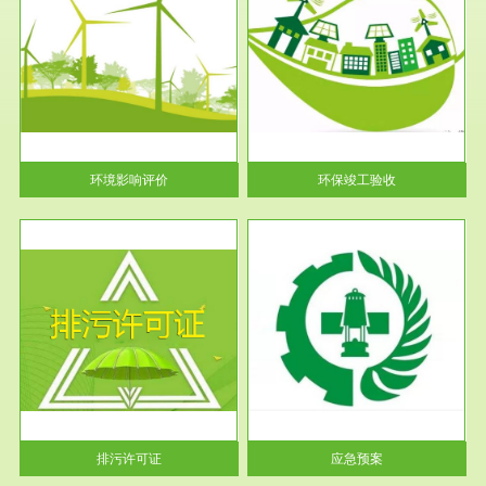
服务范围
环保竣工验收
护
根据《建设项目环境保护管理条
利
例》第十七条 编制环境影响报
告书、...
环境影响评价
环保竣工验收
服务范围
应急预案
许可
根据《中华人民共和国环境保护
环境
法》第十九条 企业事业单位应
当按照...
排污许可证
应急预案