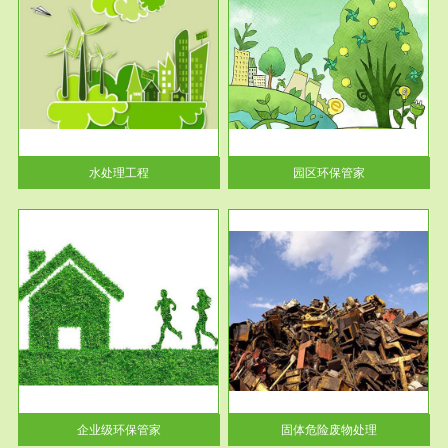
服务范围
园区环保管家
2016 年 4 月，环保部下发《关
于积极发挥环境保护作用促进供
给侧结...
水处理工程
园区环保管家
服务范围
固体危险废物处理
法情
固体废物解释：固体废物是指人
性及
们在生产建设、日常生活和其他
活动中...
企业级环保管家
固体危险废物处理