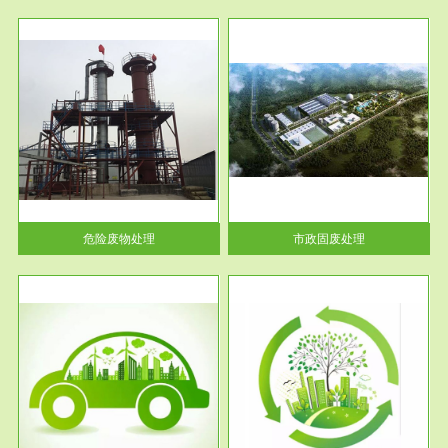
服务范围
市政固废处理
人民
蔚蓝生态环境科技所从事的市政
》的
废物处理业务包括市政废物的处
理处...
危险废物处理
市政固废处理
服务范围
与评
工作场所职业危害现状评价
【现状评价意义】：具体因素---