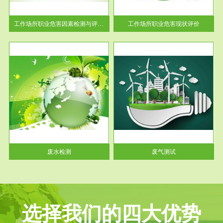
解工
-通过质谱分析等多种手段明确
与浓
工作场...
工作场所职业危害因素检测与评价...
工作场所职业危害现状评价
服务范围
废气测试
工厂
检测范围工业废气检测包括有机
水、
废气和无机废气。有机废气主要
包括...
废水检测
废气测试
选择我们的四大优势