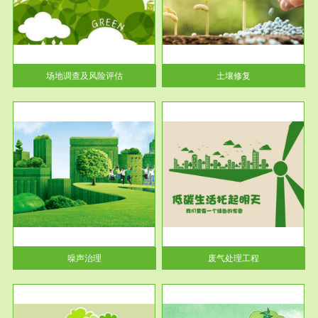
土壤修复
关停
或者
场地调查及风险评估
土壤修复
服务范围
废气处理工程
噪声治理
废气处理工程