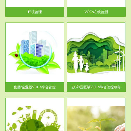
率达...
环境监理
VOCs在线监测
服务范围
控
政府/园区级VOCs综合管控服务
找到
根据《石化行业挥发性有机物综
排放
合整治方案》文件要求，到2017
年，全...
集团/企业级VOCs综合管控
政府/园区级VOCs综合管控服务
服务范围