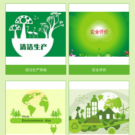
服务范围
安全评价
生产
安全评价安全评价目的是查找、
暂行
分析和预测工程、系统、生产经
营活...
清洁生产审核
安全评价
服务范围
VOCs在线监测
目环
根据《重点区域大气污染防
要辅
治“十二五”规划》有机废气净化