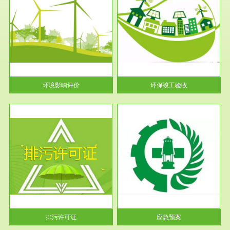
服务范围
环保竣工验收
护
根据《建设项目环境保护管理条
利
例》第十七条 编制环境影响报
告书、...
环境影响评价
环保竣工验收
服务范围
应急预案
许可
根据《中华人民共和国环境保护
环境
法》第十九条 企业事业单位应
当按照...
排污许可证
应急预案