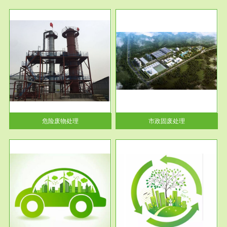
服务范围
市政固废处理
人民
蔚蓝生态环境科技所从事的市政
》的
废物处理业务包括市政废物的处
理处...
危险废物处理
市政固废处理
服务范围
与评
工作场所职业危害现状评价
【现状评价意义】：具体因素---