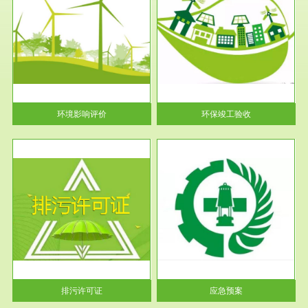
服务范围
环保竣工验收
护
根据《建设项目环境保护管理条
利
例》第十七条 编制环境影响报
告书、...
环境影响评价
环保竣工验收
服务范围
应急预案
许可
根据《中华人民共和国环境保护
环境
法》第十九条 企业事业单位应
当按照...
排污许可证
应急预案