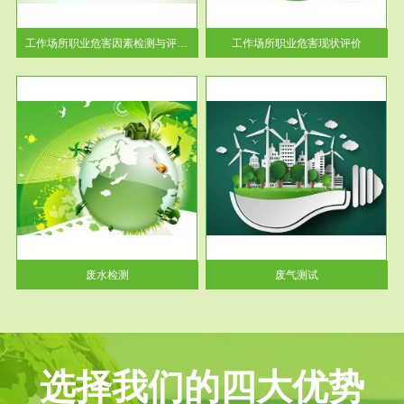
解工
-通过质谱分析等多种手段明确
与浓
工作场...
工作场所职业危害因素检测与评价...
工作场所职业危害现状评价
服务范围
废气测试
工厂
检测范围工业废气检测包括有机
水、
废气和无机废气。有机废气主要
包括...
废水检测
废气测试
选择我们的四大优势