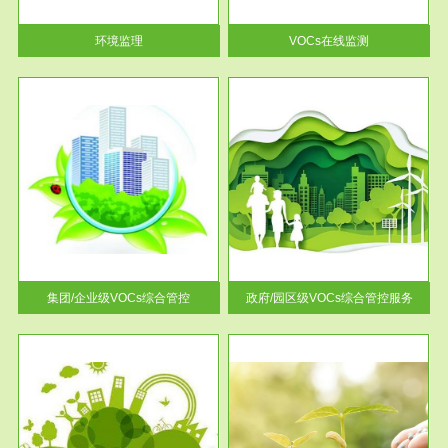
率达...
环境监理
VOCs在线监测
服务范围
控
政府/园区级VOCs综合管控服务
找到
根据《石化行业挥发性有机物综
排放
合整治方案》文件要求，到2017
年，全...
集团/企业级VOCs综合管控
政府/园区级VOCs综合管控服务
服务范围