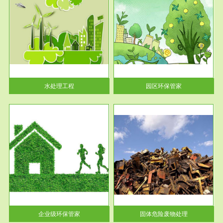
服务范围
园区环保管家
2016 年 4 月，环保部下发《关
于积极发挥环境保护作用促进供
给侧结...
水处理工程
园区环保管家
服务范围
固体危险废物处理
法情
固体废物解释：固体废物是指人
性及
们在生产建设、日常生活和其他
活动中...
企业级环保管家
固体危险废物处理