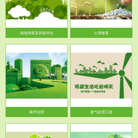
土壤修复
关停
或者
场地调查及风险评估
土壤修复
服务范围
废气处理工程
噪声治理
废气处理工程