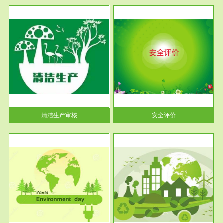
服务范围
安全评价
生产
安全评价安全评价目的是查找、
暂行
分析和预测工程、系统、生产经
营活...
清洁生产审核
安全评价
服务范围
VOCs在线监测
目环
根据《重点区域大气污染防
要辅
治“十二五”规划》有机废气净化